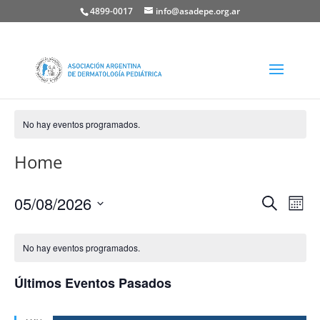
4899-0017
info@asadepe.org.ar
No hay eventos programados.
Home
Navega
Na
05/08/2026
Buscar
Mes
de
de
Seleccionar
vis
búsqu
fecha.
de
No hay eventos programados.
y
Eve
vistas
Últimos Eventos Pasados
de
Evento