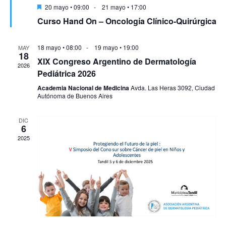
Destacado
20 mayo • 09:00
-
21 mayo • 17:00
Curso Hand On – Oncología Clínico-Quirúrgica
18 mayo • 08:00
-
19 mayo • 19:00
MAY
18
XIX Congreso Argentino de Dermatología
2026
Pediátrica 2026
Academia Nacional de Medicina
Avda. Las Heras 3092, Ciudad
Autónoma de Buenos Aires
DIC
6
2025